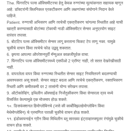
The. फिंगरटिप पल्स ऑक्सिमीटरचा हेतू केवळ रुग्णांच्या मूल्यांकनात सहायक म्हणून
आहे. डॉक्टरांनी क्लिनिकल प्रकटीकरण आणि लक्षणांच्या संयोगाने निदान केले
पाहिजे.
Patient. रुग्णाची अभिसरण आणि त्वचेची एकत्रीकरण चांगल्या स्थितीत आहे याची
खात्री करण्यासाठी बोटांच्या टोकाची नाडी ऑक्सिमीटर सेन्सर अनुप्रयोग साइट
वारंवार तपासा.
5. बोटटिप पल्स ऑक्सिमीटर सेन्सर लागू करताना चिकट टेप ताणू नका. यामुळे
चुकीचे वाचन किंवा त्वचेचे फोड उद्भवू शकतात.
6. कृपया आपल्या ऑपरेशनपूर्वी मॅन्युअल काळजीपूर्वक वाचा.
7. फिंगरटिप पल्स ऑक्सिमीटरमध्ये एसपीओ 2 प्रॉम्प्ट नाही, तो सतत देखरेखीसाठी
नाही.
8. वापरलेला वापर किंवा रुग्णाच्या स्थितीत सेन्सर साइट नियमितपणे बदलण्याची
आवश्यकता असू शकते. सेन्सर साइट बदला आणि त्वचेचे एकत्रीकरण, रक्ताभिसरण
स्थिती आणि कमीतकमी दर 2 तासांनी योग्य संरेखन तपासा.
9. ऑटोक्लेव्हिंग, इथिलीन ऑक्साईड निर्जंतुकीकरण किंवा सेन्सरला द्रव मध्ये
विसर्जित केल्यामुळे एक मोजमाप होऊ शकते.
१०. डिसफंक्शनल हिमोग्लोबिनचे (जसे की कार्बोक्झिलहेमोग्लोबिन किंवा
मेथेमोग्लोबिन) चे प्रमाणित पातळी चुकीचे वाचन होऊ शकते.
११. इंडोकायनाईन ग्रीन किंवा मिथिलीन ब्लू सारख्या इंट्राव्हास्क्यूलर रंगांमुळे चुकीचे
वाचन होऊ शकते.