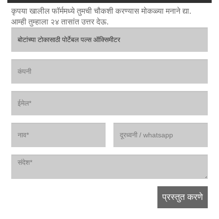
कृपया खालील फॉर्ममध्ये तुमची चौकशी करण्यास मोकळ्या मनाने द्या.
आम्ही तुम्हाला २४ तासांत उत्तर देऊ.