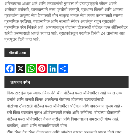
अस्तित्वाचा आधार आहे आणि उत्पादनांची गुणवत्ता ही एंटरप्राइझचे जीवन असते.
अलीकडे वर्षांमध्ये, कारखान्याने उच्च प्रतीची सामग्री, प्राधान्य किंमती आणि आमच्या
ग्राहकांना उत्कृष्ट सेवा देण्यासाठी तीन उत्कृष्ट मानक सेवा व्यक्त करण्यासाठी त्याच्या
प्रामाणिक प्रतिष्ठा, व्यावसायिक आणि उत्साही सेवेवर अवलंबून राहून ग्राहकांचे
प्रामाणिक प्रेम जिंकले आहे. आमच्याकडून बोटांच्या टोकासाठी पोर्टेबल पल्स ऑक्सिमीटर
खरेदी करण्यासाठी आपले स्वागत आहे. ग्राहकांकडून प्रत्येक विनंती 24 तासांच्या आत
प्रत्युत्तर दिली जात आहे.
चौकशी पाठवा
Facebook
X
WhatsApp
Pinterest
LinkedIn
Share
उत्पादन वर्णन
किंगस्टार इंक एक व्यावसायिक नेते चीन पोर्टेबल पल्स ऑक्सिमीटर आहे ज्यात उच्च
दर्जाचे आणि वाजवी किंमत असलेल्या बोटांच्या टोकाच्या उत्पादकांसाठी.
बोटांच्या टोकासाठी पोर्टेबल पल्स ऑक्सिमीटर पोर्टेबल आणि वापरण्यास सुलभ आहे -
घरी किंवा घराबाहेर सुलभ ऑपरेशनसाठी हलके आणि कॉम्पॅक्ट. बोटांच्या टोकासाठी
पोर्टेबल पल्स ऑक्सिमीटर केवळ क्रीडा आणि विमानचालन वापरासाठी योग्य आहे.
हायकिंग, धावणे आणि सायकलिंगसाठी योग्य.
टीपः भिन्न देश भिन्न वीजपुरवठा आणि व्होल्टेज वापरत असल्याने आपण जिथे जात