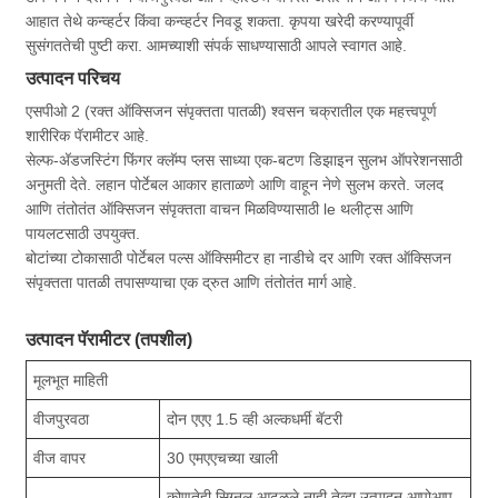
आहात तेथे कन्व्हर्टर किंवा कन्व्हर्टर निवडू शकता. कृपया खरेदी करण्यापूर्वी
सुसंगततेची पुष्टी करा. आमच्याशी संपर्क साधण्यासाठी आपले स्वागत आहे.
उत्पादन परिचय
एसपीओ 2 (रक्त ऑक्सिजन संपृक्तता पातळी) श्वसन चक्रातील एक महत्त्वपूर्ण
शारीरिक पॅरामीटर आहे.
सेल्फ-अ‍ॅडजस्टिंग फिंगर क्लॅम्प प्लस साध्या एक-बटण डिझाइन सुलभ ऑपरेशनसाठी
अनुमती देते. लहान पोर्टेबल आकार हाताळणे आणि वाहून नेणे सुलभ करते. जलद
आणि तंतोतंत ऑक्सिजन संपृक्तता वाचन मिळविण्यासाठी le थलीट्स आणि
पायलटसाठी उपयुक्त.
बोटांच्या टोकासाठी पोर्टेबल पल्स ऑक्सिमीटर हा नाडीचे दर आणि रक्त ऑक्सिजन
संपृक्तता पातळी तपासण्याचा एक द्रुत आणि तंतोतंत मार्ग आहे.
उत्पादन पॅरामीटर (तपशील)
मूलभूत माहिती
वीजपुरवठा
दोन एएए 1.5 व्ही अल्कधर्मी बॅटरी
वीज वापर
30 एमएएचच्या खाली
कोणतेही सिग्नल आढळले नाही तेव्हा उत्पादन आपोआप