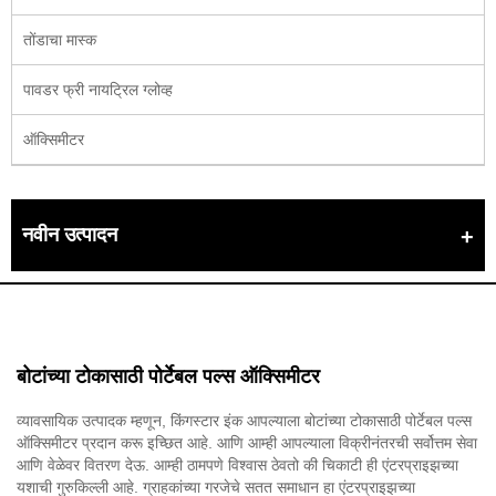
तोंडाचा मास्क
पावडर फ्री नायट्रिल ग्लोव्ह
ऑक्सिमीटर
नवीन उत्पादन
बोटांच्या टोकासाठी पोर्टेबल पल्स ऑक्सिमीटर
व्यावसायिक उत्पादक म्हणून, किंगस्टार इंक आपल्याला बोटांच्या टोकासाठी पोर्टेबल पल्स
ऑक्सिमीटर प्रदान करू इच्छित आहे. आणि आम्ही आपल्याला विक्रीनंतरची सर्वोत्तम सेवा
आणि वेळेवर वितरण देऊ. आम्ही ठामपणे विश्वास ठेवतो की चिकाटी ही एंटरप्राइझच्या
यशाची गुरुकिल्ली आहे. ग्राहकांच्या गरजेचे सतत समाधान हा एंटरप्राइझच्या