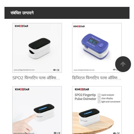
संबंधित उत्पादने
SPO2 फिंगरटिप पल्स ऑक्सिमीटर
डिजिटल फिंगरटिप पल्स ऑक्सिमीटर