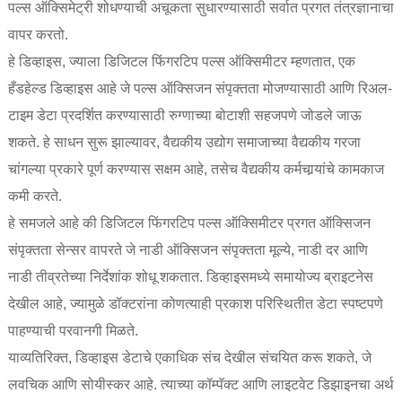
पल्स ऑक्सिमेट्री शोधण्याची अचूकता सुधारण्यासाठी सर्वात प्रगत तंत्रज्ञानाचा
वापर करतो.
हे डिव्हाइस, ज्याला डिजिटल फिंगरटिप पल्स ऑक्सिमीटर म्हणतात, एक
हँडहेल्ड डिव्हाइस आहे जे पल्स ऑक्सिजन संपृक्तता मोजण्यासाठी आणि रिअल-
टाइम डेटा प्रदर्शित करण्यासाठी रुग्णाच्या बोटाशी सहजपणे जोडले जाऊ
शकते. हे साधन सुरू झाल्यावर, वैद्यकीय उद्योग समाजाच्या वैद्यकीय गरजा
चांगल्या प्रकारे पूर्ण करण्यास सक्षम आहे, तसेच वैद्यकीय कर्मचार्‍यांचे कामकाज
कमी करते.
हे समजले आहे की डिजिटल फिंगरटिप पल्स ऑक्सिमीटर प्रगत ऑक्सिजन
संपृक्तता सेन्सर वापरते जे नाडी ऑक्सिजन संपृक्तता मूल्ये, नाडी दर आणि
नाडी तीव्रतेच्या निर्देशांक शोधू शकतात. डिव्हाइसमध्ये समायोज्य ब्राइटनेस
देखील आहे, ज्यामुळे डॉक्टरांना कोणत्याही प्रकाश परिस्थितीत डेटा स्पष्टपणे
पाहण्याची परवानगी मिळते.
याव्यतिरिक्त, डिव्हाइस डेटाचे एकाधिक संच देखील संचयित करू शकते, जे
लवचिक आणि सोयीस्कर आहे. त्याच्या कॉम्पॅक्ट आणि लाइटवेट डिझाइनचा अर्थ